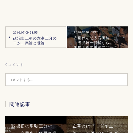
2016.07.09 03:20
2016.07.09 23:55
次世代を想う石田純一、
政治史上初の衆参三分の
「野党統一候補なら。」
二か、輿論と世論
出馬｜都知事選二〇一六
0
コメント
関連記事
戦後初の単独三分の
左翼とは『ユダヤ主
二、自民史上で最多議
義』、左派とは「ユダ