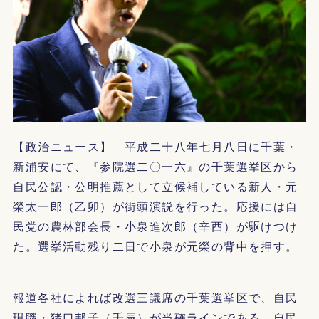
【政治ニュース】 平成二十八年七月八日に千葉・
新浦安にて、『参院選二〇一六』の千葉選挙区から
自民公認・公明推薦として立候補している新人・元
榮太一郎（乙卯）が街頭演説を行った。応援には自
民党の農林部会長・小泉進次郎（辛酉）が駆けつけ
た。選挙活動残り二日で小泉が元榮の背中を押す。
報道各社によれば改選三議席の千葉選挙区で、自民
現職・猪口邦子（壬辰）が当確ラインである。自民