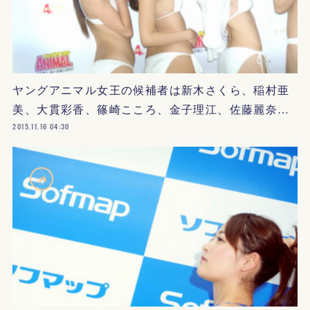
ヤングアニマル女王の候補者は新木さくら、稲村亜
美、大貫彩香、篠崎こころ、金子理江、佐藤麗奈…
2015.11.16 04:30