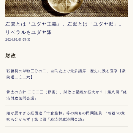
左翼とは『ユダヤ主義』、左派とは「ユダヤ派」。
リベラルもユダヤ派
2024.10.01 05:37
財政
戦後初の単独三分の二、自民史上で最多議席、歴史に残る選挙【衆
院選二〇二六】
骨太の方針 二〇二三（原案）、財政は緊縮か拡大か？｜第八回『経
済財政諮問会議』
頭が悪すぎる経団連「十倉雅和」等の四名の民間議員、“相殺”の意
味も分からず｜第七回『経済財政諮問会議』