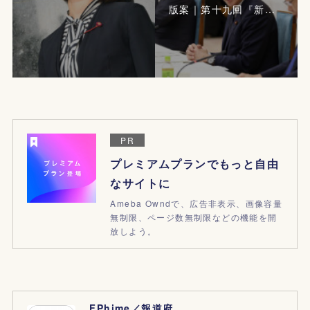
版案｜第十九回『新…
PR
プレミアムプランでもっと自由
なサイトに
Ameba Owndで、広告非表示、画像容量
無制限、ページ数無制限などの機能を開
放しよう。
FPhime／報道府