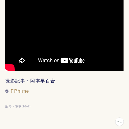
撮影記事：岡本早百合
©
FPhime
政治・軍事
(
900
)