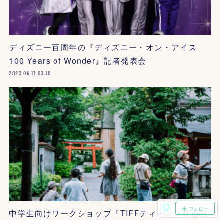
ディズニー百周年の『ディズニー・オン・アイス
100 Years of Wonder』記者発表会
2023.06.17 03:10
フォロー
中学生向けワークショップ『TIFFティーンズ映画教