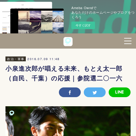
Ameba Owndで
あなただけのホームページやブログをつ
くろう
今すぐ試す
2016.07.09 11:48
政治・軍事
小泉進次郎が唱える未来、もとえ太一郎
（自民、千葉）の応援｜参院選二〇一六