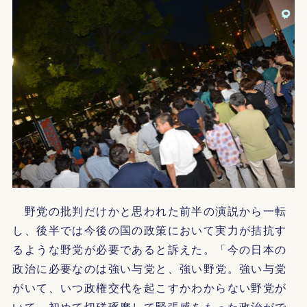
野党の批判だけかと思われた前半の演説から一転
し、後半では今後の国の政策において実力が拮抗す
るような野党が必要であると訴えた。「今の日本の
政治に必要なのは強い与党と、強い野党。強い与党
がいて、いつ政権交代を起こすかわからない野党が
いて、初めて切磋琢磨して緊張感をもった政治がで