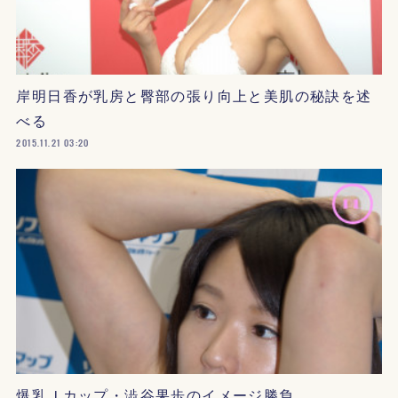
岸明日香が乳房と臀部の張り向上と美肌の秘訣を述
べる
2015.11.21 03:20
爆乳Ｊカップ・澁谷果歩のイメージ勝負