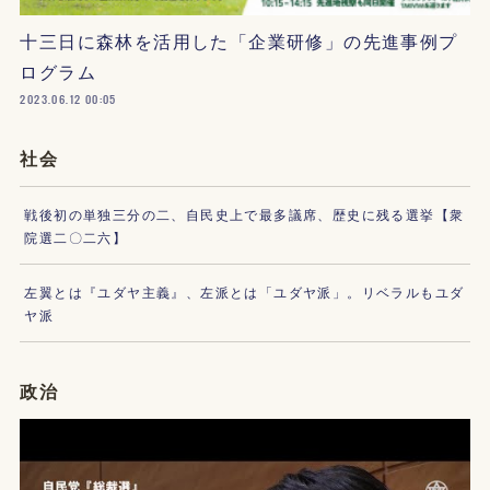
十三日に森林を活用した「企業研修」の先進事例プ
ログラム
2023.06.12 00:05
社会
戦後初の単独三分の二、自民史上で最多議席、歴史に残る選挙【衆
院選二〇二六】
左翼とは『ユダヤ主義』、左派とは「ユダヤ派」。リベラルもユダ
ヤ派
政治