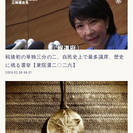
戦後初の単独三分の二、自民史上で最多議席、歴史
に残る選挙【衆院選二〇二六】
2026.02.09 04:27