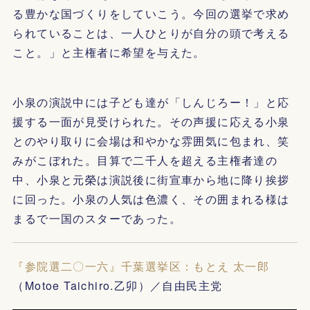
る豊かな国づくりをしていこう。今回の選挙で求め
られていることは、一人ひとりが自分の頭で考える
こと。」と主権者に希望を与えた。
小泉の演説中には子ども達が「しんじろー！」と応
援する一面が見受けられた。その声援に応える小泉
とのやり取りに会場は和やかな雰囲気に包まれ、笑
みがこぼれた。目算で二千人を超える主権者達の
中、小泉と元榮は演説後に街宣車から地に降り挨拶
に回った。小泉の人気は色濃く、その囲まれる様は
まるで一国のスターであった。
『参院選二〇一六』千葉選挙区：もとえ 太一郎
（Motoe Taichiro.乙卯）／自由民主党