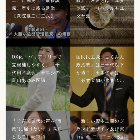
席、歴史に残る選挙
ヤ派」。リベラルもユ
【衆院選二〇二六】
ダヤ派
DX化・バリアフリーで
国民民主党「こくみん
立候補しやすく、「千
政治塾」は三十代以下
代田区議会」最年少の
が過半、玉木代表は
富山あゆみ区議
「必ず宝物が含まれ…
「子育て世代の声を“市
「新しい資本主義のグ
政”に届けたい。」高戸
ランドデザイン及び実
ともこ川崎市議
行計画 二〇二三」改訂